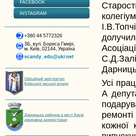
FACEBOOK
Старос
INSTAGRAM
колегіу
І.В.Топ
долучил
+380 44 5772326
3Б, вул. Бориса Гмирі,
Асоціаці
м. Київ, 02144, Україна
С.Д.За
scandy_edu@ukr.net
Дарниць
Офіційний веб-портал
Усі прац
Київської міської влади
А депут
подарув
ремонті
Дарницька районна в місті Києві
державна адміністраця
кожної 