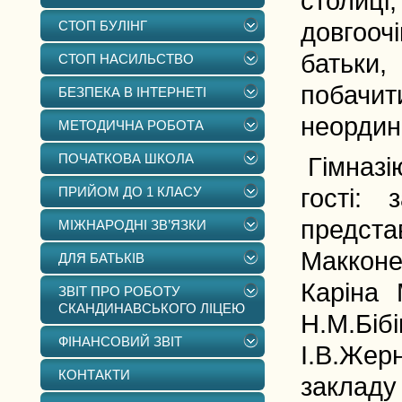
столиці,
СТОП БУЛІНГ
довгооч
батьки,
СТОП НАСИЛЬСТВО
побачи
БЕЗПЕКА В ІНТЕРНЕТІ
неордин
МЕТОДИЧНА РОБОТА
ПОЧАТКОВА ШКОЛА
Гімназі
ПРИЙОМ ДО 1 КЛАСУ
гості:
предст
МІЖНАРОДНІ ЗВ’ЯЗКИ
Макконен
ДЛЯ БАТЬКІВ
Каріна 
ЗВІТ ПРО РОБОТУ
СКАНДИНАВСЬКОГО ЛІЦЕЮ
Н.М.Біб
ФІНАНСОВИЙ ЗВІТ
І.В.Жер
КОНТАКТИ
закладу 