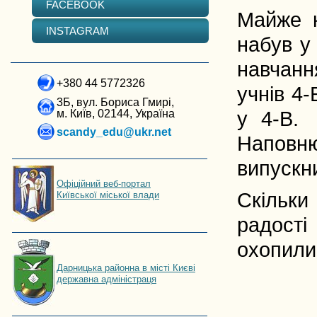
FACEBOOK
Майже к
INSTAGRAM
набув у 
навчанн
+380 44 5772326
учнів 4-
3Б, вул. Бориса Гмирі,
м. Київ, 02144, Україна
у 4-В. 
scandy_edu@ukr.net
Наповню
випускн
Офіційний веб-портал
Скільки
Київської міської влади
радості
охопили 
Дарницька районна в місті Києві
державна адміністраця