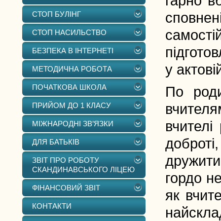
гарно вб
СТОП БУЛІНГ
сповнені
самостій
СТОП НАСИЛЬСТВО
підготов
БЕЗПЕКА В ІНТЕРНЕТІ
у актовій
МЕТОДИЧНА РОБОТА
ПОЧАТКОВА ШКОЛА
По род
ПРИЙОМ ДО 1 КЛАСУ
вчителя
вчителі
МІЖНАРОДНІ ЗВ’ЯЗКИ
доброті
ДЛЯ БАТЬКІВ
дружити
ЗВІТ ПРО РОБОТУ
СКАНДИНАВСЬКОГО ЛІЦЕЮ
гордо н
ФІНАНСОВИЙ ЗВІТ
як вчите
КОНТАКТИ
найсклад