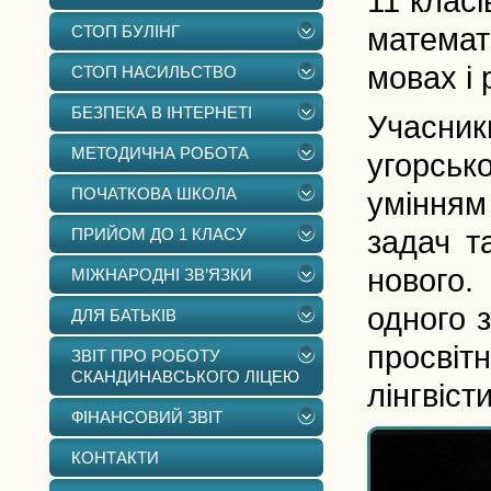
11 класі
СТОП БУЛІНГ
математ
мовах і 
СТОП НАСИЛЬСТВО
БЕЗПЕКА В ІНТЕРНЕТІ
Учасни
МЕТОДИЧНА РОБОТА
угорськ
ПОЧАТКОВА ШКОЛА
умінням
ПРИЙОМ ДО 1 КЛАСУ
задач т
нового.
МІЖНАРОДНІ ЗВ’ЯЗКИ
одного 
ДЛЯ БАТЬКІВ
просві
ЗВІТ ПРО РОБОТУ
СКАНДИНАВСЬКОГО ЛІЦЕЮ
лінгвіст
ФІНАНСОВИЙ ЗВІТ
КОНТАКТИ