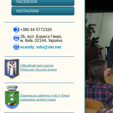
FACEBOOK
INSTAGRAM
+380 44 5772326
3Б, вул. Бориса Гмирі,
м. Київ, 02144, Україна
scandy_edu@ukr.net
Офіційний веб-портал
Київської міської влади
Дарницька районна в місті Києві
державна адміністраця