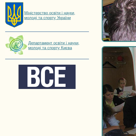
Мiнiстерство освiти і науки,
молоді та спорту України
Департамент освіти і науки,
молоді та спорту Києва