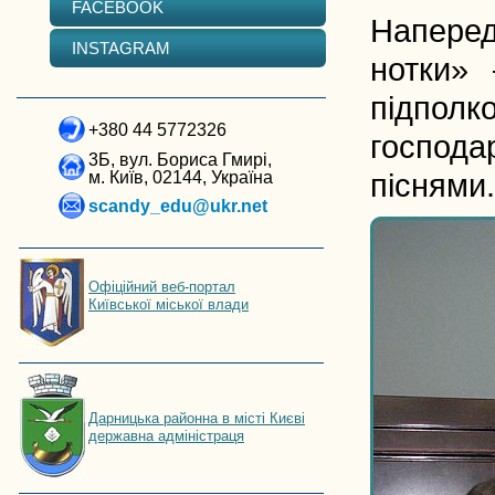
FACEBOOK
Наперед
INSTAGRAM
нотки» 
підполк
+380 44 5772326
господа
3Б, вул. Бориса Гмирі,
м. Київ, 02144, Україна
піснями.
scandy_edu@ukr.net
Офіційний веб-портал
Київської міської влади
Дарницька районна в місті Києві
державна адміністраця