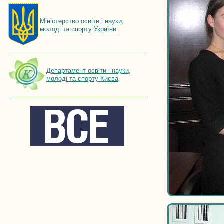
Мiнiстерство освiти і науки,
молоді та спорту України
Департамент освіти і науки,
молоді та спорту Києва