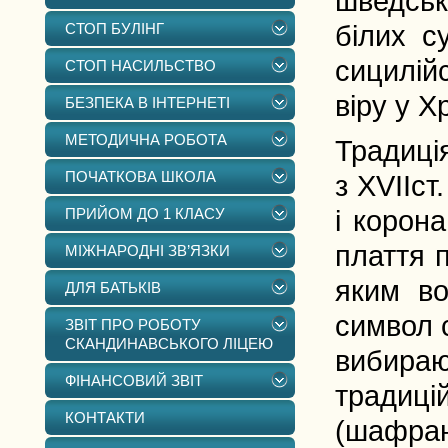
шведськ
СТОП БУЛІНГ
білих с
сицилій
СТОП НАСИЛЬСТВО
віру у Х
БЕЗПЕКА В ІНТЕРНЕТІ
МЕТОДИЧНА РОБОТА
Традиці
ПОЧАТКОВА ШКОЛА
з ХVІІст
ПРИЙОМ ДО 1 КЛАСУ
і корона
плаття п
МІЖНАРОДНІ ЗВ’ЯЗКИ
яким во
ДЛЯ БАТЬКІВ
символ с
ЗВІТ ПРО РОБОТУ
СКАНДИНАВСЬКОГО ЛІЦЕЮ
вибира
ФІНАНСОВИЙ ЗВІТ
традиц
КОНТАКТИ
(шафран