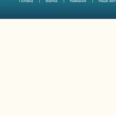
Головна
Візитка
Навчання
Наше жит