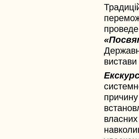
Традиці
перемож
проведе
«Посвя
Держав
вистави
Екскур
системн
причину
встановл
власни
навкол