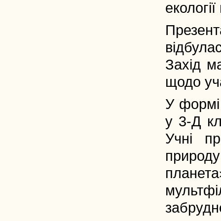
екології
Презен
відбулас
Захід м
щодо уч
У форм
у 3-Д к
Учні п
природу
планет
мультфі
забрудн