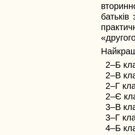
вторинн
батьків 
практи
«другог
Найкращ
2–Б кл
2–В кл
2–Г кла
2–Є к
3–В кл
3–Г кл
4–Б кла