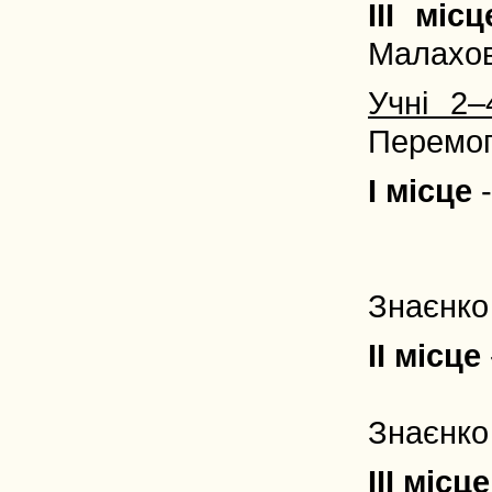
III місц
Малахов
Учні 2–
Перемог
I місце
-
Щербат
Архип
Знаєнко 
II місце
Оленю
Знаєнко 
III місце