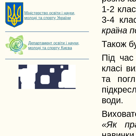
1-2 клас
Мiнiстерство освiти і науки,
3-4 кла
молоді та спорту України
країна 
Також бу
Департамент освіти і науки,
молоді та спорту Києва
Під ча
класі в
та пог
підкрес
води.
Виховат
«Як пр
навички