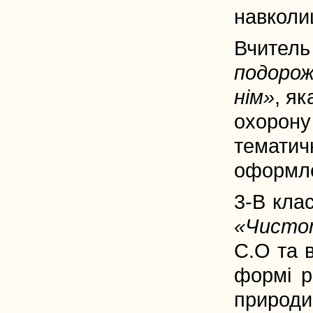
навколи
Вчитель
подорож
нім»
, як
охорон
тематичн
оформле
3-В кла
«Чистот
С.О та в
формі р
природ