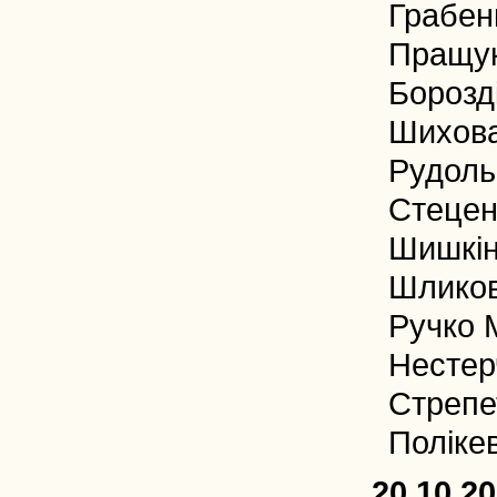
Грабен
Пращук
Борозд
Шихова
Рудоль
Стецен
Шишкін
Шликов
Ручко 
Нестер
Стрепе
Полікев
20.10.2