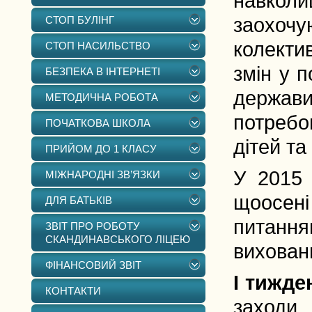
навкол
СТОП БУЛІНГ
заохочу
колектив
СТОП НАСИЛЬСТВО
змін у 
БЕЗПЕКА В ІНТЕРНЕТІ
держави
МЕТОДИЧНА РОБОТА
потребо
ПОЧАТКОВА ШКОЛА
дітей та
ПРИЙОМ ДО 1 КЛАСУ
У 2015 
МІЖНАРОДНІ ЗВ’ЯЗКИ
щоосені
ДЛЯ БАТЬКІВ
питан
ЗВІТ ПРО РОБОТУ
СКАНДИНАВСЬКОГО ЛІЦЕЮ
вихованн
ФІНАНСОВИЙ ЗВІТ
I тижде
КОНТАКТИ
заходи