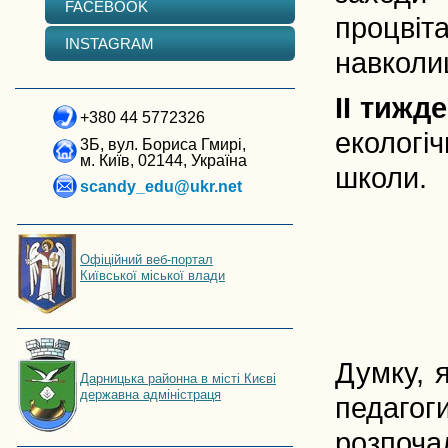
FACEBOOK
процві
INSTAGRAM
навколи
II тижд
+380 44 5772326
екологі
3Б, вул. Бориса Гмирі,
м. Київ, 02144, Україна
школи.
scandy_edu@ukr.net
Офіційний веб-портал
Київської міської влади
Думку, 
Дарницька районна в місті Києві
державна адміністраця
педагог
розпоча