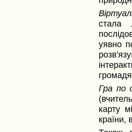
природн
Віртуал
стала 
послідо
уявно п
розв’я
інтерак
громадя
Гра по 
(вчител
карту м
країни, 