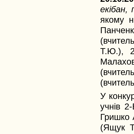
екібан,
якому н
Панченк
(вчител
Т.Ю.), 
Малахов
(вчител
(вчитель
У конку
учнів 2
Гришко 
(Ящук Т.