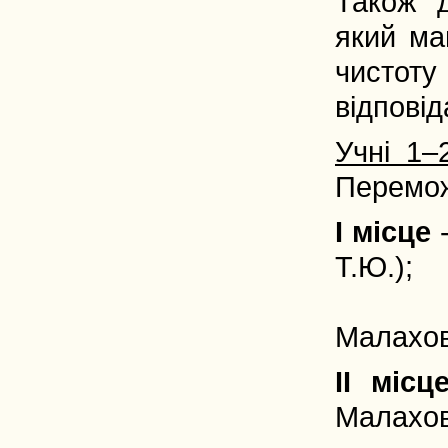
Також д
який ма
чистот
відповід
Учні 1–
Перемо
I місце
-
Т.Ю.);
Козло
Малахов
II місц
Малахов