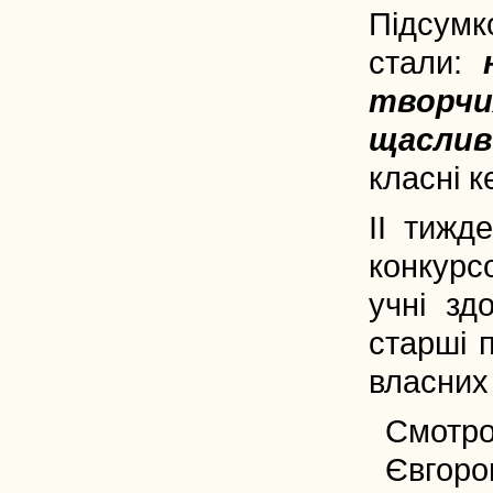
Підсум
стали:
творчи
щаслив
класні к
II тижд
конкурс
учні зд
старші 
власних
Смотро
Євгоро