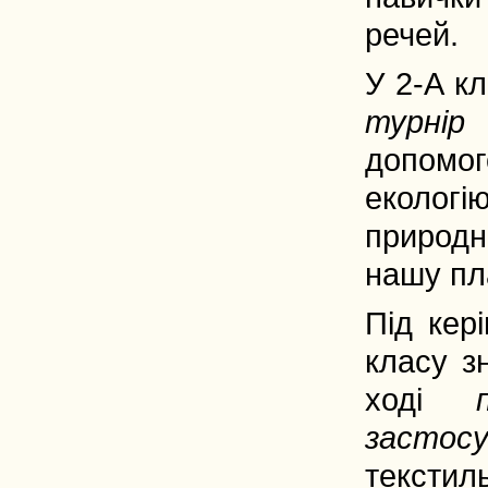
речей.
У 2-А кл
турнір
допомо
еколог
природн
нашу пла
Під кер
класу з
ході
застосу
текстил