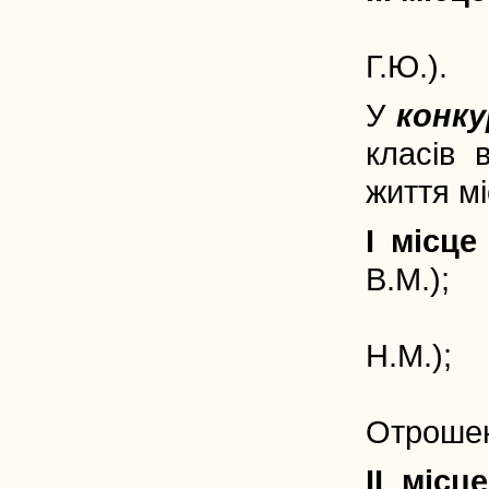
Машин 
Г.Ю.).
У
конку
класів 
життя м
I місце
В.М.);
Смерек
Н.М.);
Кацяру
Отрошен
II місце