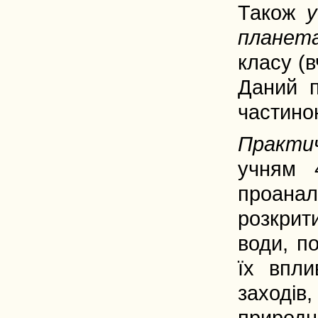
Також
планет
класу (в
Даний п
частино
Практи
учням 
проана
розкрит
води, п
їх впл
заході