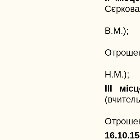
Сєркова 
Тугай 
В.М.);
Гордіє
Отрошен
Озірсь
Н.М.);
III місц
(вчител
Рибаль
Отрошен
16.10.15