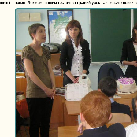
ливіші – призи. Дякуємо нашим гостям за цікавий урок та чекаємо нових з