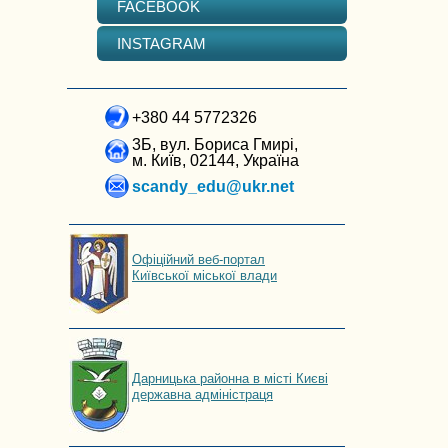
FACEBOOK
INSTAGRAM
+380 44 5772326
3Б, вул. Бориса Гмирі,
м. Київ, 02144, Україна
scandy_edu@ukr.net
Офіційний веб-портал
Київської міської влади
Дарницька районна в місті Києві
державна адміністраця