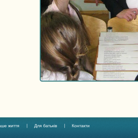
аше життя
Для батьків
Контакти