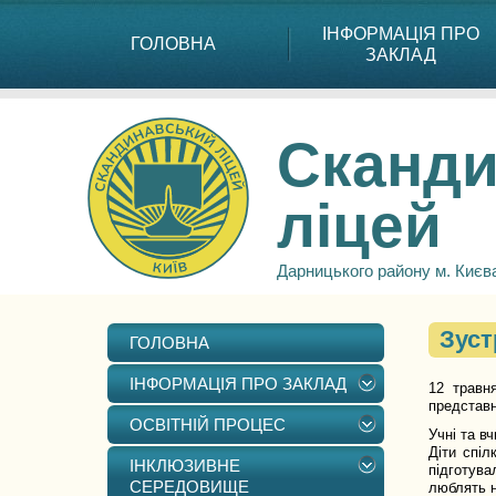
ІНФОРМАЦІЯ ПРО
ГОЛОВНА
ЗАКЛАД
Сканди
ліцей
Дарницького району м. Києв
Зуст
ГОЛОВНА
ІНФОРМАЦІЯ ПРО ЗАКЛАД
12 травн
представн
ОСВІТНІЙ ПРОЦЕС
Учні та в
Діти спіл
ІНКЛЮЗИВНЕ
підготува
СЕРЕДОВИЩЕ
люблять н