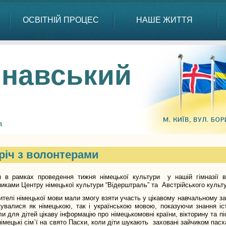
ОСВІТНІЙ ПРОЦЕС
НАШЕ ЖИТТЯ
навський
а
річ з волонтерами
я в рамках проведення тижня німецької культури у нашій гімназії в
иками Центру німецької культури “Відерштраль” та Австрійського культ
чителі німецької мови мали змогу взяти участь у цікавому навчальному зах
кувалися як німецькою, так і українською мовою, показуючи знання іст
ли для дітей цікаву інформацію про німецькомовні країни, вікторину та піс
імецькі сім`ї на свято Пасхи, коли діти шукають заховані зайчиком пасх