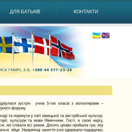
ДЛЯ БАТЬКІВ
КОНТАКТИ
ідбулася зустріч учнів 5-тих класів з волонтерами –
урного форуму.
оді та поринути у світ німецької та австрійської культур.
орії, культури та мови Німеччини. Гості, в свою чергу,
ні, які співали всі разом. Досить цікаво пройшла гра, яку
альні яйця. Наприкінці заняття учні одержали подарунки,