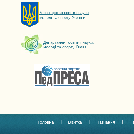
Мiнiстерство освiти і науки,
молоді та спорту України
Департамент освіти і науки,
молоді та спорту Києва
Головна
Візитка
Навчання
Н