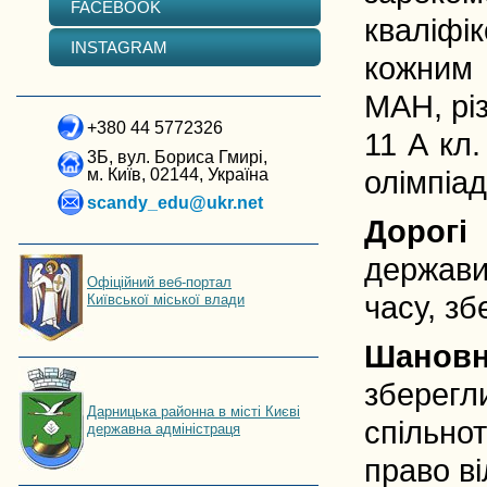
FACEBOOK
кваліфі
INSTAGRAM
кожним 
МАН, різ
+380 44 5772326
11 А кл
3Б, вул. Бориса Гмирі,
м. Київ, 02144, Україна
олімпіад
scandy_edu@ukr.net
Дорогі 
держави
Офіційний веб-портал
часу, зб
Київської міської влади
Шановні
зберегл
Дарницька районна в місті Києві
спільно
державна адміністраця
право ві