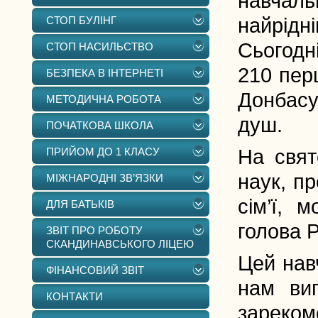
навчал
СТОП БУЛІНГ
найрідн
Сьогодн
СТОП НАСИЛЬСТВО
210 перш
БЕЗПЕКА В ІНТЕРНЕТІ
Донбасу
МЕТОДИЧНА РОБОТА
душ.
ПОЧАТКОВА ШКОЛА
ПРИЙОМ ДО 1 КЛАСУ
На свято
наук, п
МІЖНАРОДНІ ЗВ’ЯЗКИ
сім’ї, 
ДЛЯ БАТЬКІВ
голова 
ЗВІТ ПРО РОБОТУ
СКАНДИНАВСЬКОГО ЛІЦЕЮ
Цей нав
ФІНАНСОВИЙ ЗВІТ
нам вип
КОНТАКТИ
зареко