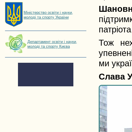
Шановн
Мiнiстерство освiти і науки,
підтрим
молоді та спорту України
патріота
Тож нех
Департамент освіти і науки,
молоді та спорту Києва
упевнені
ми украї
Слава У