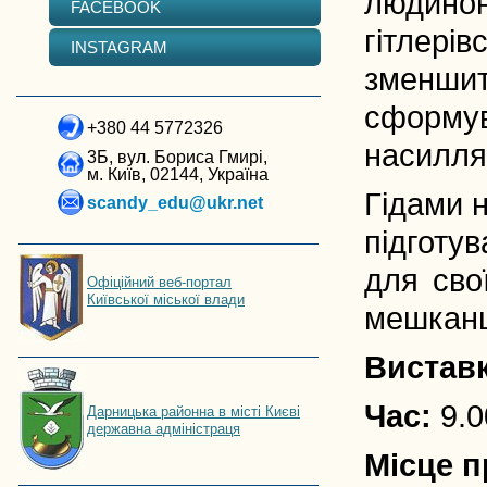
людинон
FACEBOOK
гітлері
INSTAGRAM
зменшит
сформув
+380 44 5772326
насилля,
3Б, вул. Бориса Гмирі,
м. Київ, 02144, Україна
Гідами н
scandy_edu@ukr.net
підготу
для свої
Офіційний веб-портал
Київської міської влади
мешканц
Виставк
Час:
9.0
Дарницька районна в місті Києві
державна адміністраця
Місце 