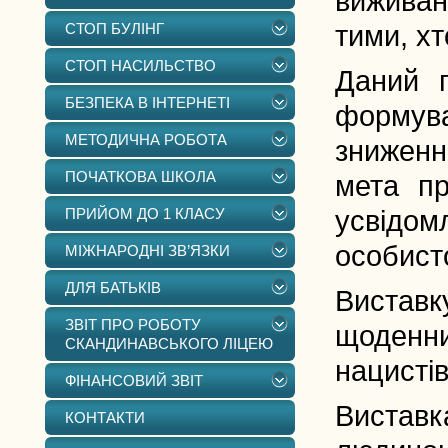
виживан
СТОП БУЛІНГ
тими, х
СТОП НАСИЛЬСТВО
Даний п
БЕЗПЕКА В ІНТЕРНЕТІ
формува
МЕТОДИЧНА РОБОТА
зниженн
ПОЧАТКОВА ШКОЛА
мета пр
ПРИЙОМ ДО 1 КЛАСУ
усвідо
особисто
МІЖНАРОДНІ ЗВ’ЯЗКИ
ДЛЯ БАТЬКІВ
Вистав
ЗВІТ ПРО РОБОТУ
щоденни
СКАНДИНАВСЬКОГО ЛІЦЕЮ
нацисті
ФІНАНСОВИЙ ЗВІТ
Виста
КОНТАКТИ