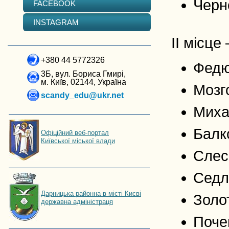
Черн
FACEBOOK
INSTAGRAM
ІІ місце 
+380 44 5772326
Федю
3Б, вул. Бориса Гмирі,
м. Київ, 02144, Україна
Мозго
scandy_edu@ukr.net
Миха
Балк
Офіційний веб-портал
Київської міської влади
Слес
Седла
Дарницька районна в місті Києві
Золот
державна адміністраця
Почек