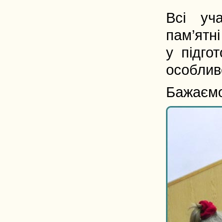
Всі уч
пам’ятн
у підгот
особлив
Бажаємо