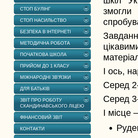
шкіл Ук
СТОП БУЛІНГ
змогли 
спробува
СТОП НАСИЛЬСТВО
БЕЗПЕКА В ІНТЕРНЕТІ
Завдання
МЕТОДИЧНА РОБОТА
цікавим
ПОЧАТКОВА ШКОЛА
матеріа
ПРИЙОМ ДО 1 КЛАСУ
І ось, н
МІЖНАРОДНІ ЗВ’ЯЗКИ
Серед 2-
ДЛЯ БАТЬКІВ
Серед 3
ЗВІТ ПРО РОБОТУ
СКАНДИНАВСЬКОГО ЛІЦЕЮ
І місце 
ФІНАНСОВИЙ ЗВІТ
Руде
КОНТАКТИ