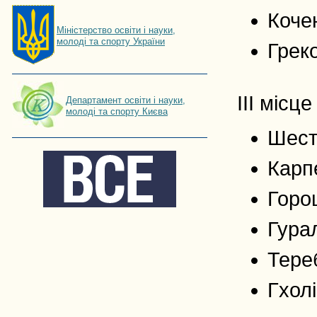
Коче
Мiнiстерство освiти і науки,
молоді та спорту України
Греко
ІІІ місце
Департамент освіти і науки,
молоді та спорту Києва
Шест
Карпе
Горо
Гура
Тере
Гхолі