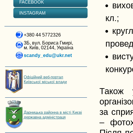
FACEBOOK
вихо
INSTAGRAM
кл.;
круг
+380 44 5772326
провед
3Б, вул. Бориса Гмирі,
м. Київ, 02144, Україна
вист
scandy_edu@ukr.net
конкур
Офіційний веб-портал
Київської міської влади
Також у
організ
за спри
Дарницька районна в місті Києві
державна адміністраця
– фотох
Після п