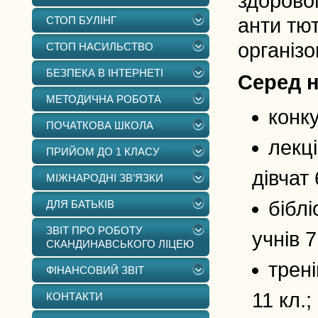
здорово
СТОП БУЛІНГ
анти тют
організо
СТОП НАСИЛЬСТВО
БЕЗПЕКА В ІНТЕРНЕТІ
Серед н
МЕТОДИЧНА РОБОТА
конку
ПОЧАТКОВА ШКОЛА
лекц
ПРИЙОМ ДО 1 КЛАСУ
дівчат 
МІЖНАРОДНІ ЗВ’ЯЗКИ
бібл
ДЛЯ БАТЬКІВ
ЗВІТ ПРО РОБОТУ
учнів 7
СКАНДИНАВСЬКОГО ЛІЦЕЮ
трені
ФІНАНСОВИЙ ЗВІТ
11 кл.;
КОНТАКТИ