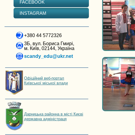
FACEBOOK
INSTAGRAM
+380 44 5772326
3Б, вул. Бориса Гмирі,
м. Київ, 02144, Україна
scandy_edu@ukr.net
Офіційний веб-портал
Київської міської влади
Дарницька районна в місті Києві
державна адміністраця