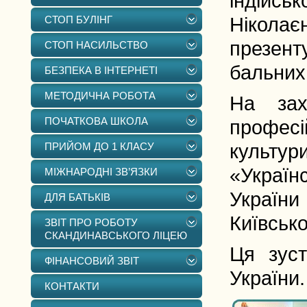
індійськ
СТОП БУЛІНГ
Ніколає
презент
СТОП НАСИЛЬСТВО
бальних 
БЕЗПЕКА В ІНТЕРНЕТІ
МЕТОДИЧНА РОБОТА
На зах
ПОЧАТКОВА ШКОЛА
професі
ПРИЙОМ ДО 1 КЛАСУ
культур
«Україн
МІЖНАРОДНІ ЗВ’ЯЗКИ
України
ДЛЯ БАТЬКІВ
Київсько
ЗВІТ ПРО РОБОТУ
СКАНДИНАВСЬКОГО ЛІЦЕЮ
Ця зуст
ФІНАНСОВИЙ ЗВІТ
України.
КОНТАКТИ