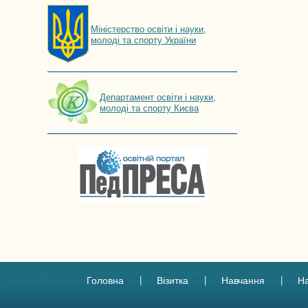
Мiнiстерство освiти і науки,
молоді та спорту України
Департамент освіти і науки,
молоді та спорту Києва
Головна
Візитка
Навчання
Н