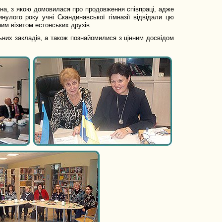
нна, з якою домовилася про продовження співпраці, адже
нулого року учні Скандинавської гімназії відвідали цю
им візитом естонських друзів.
льних закладів, а також познайомилися з цінним досвідом