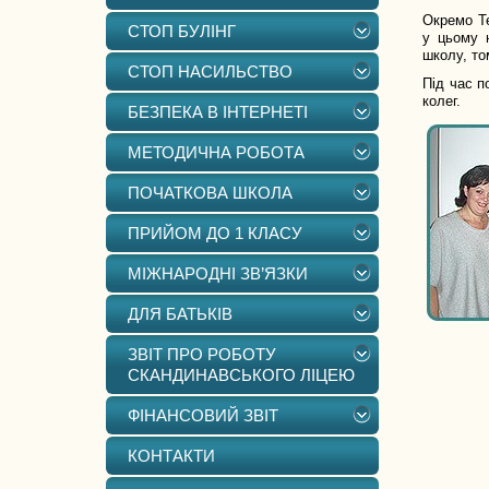
Окремо Те
СТОП БУЛІНГ
у цьому н
школу, то
СТОП НАСИЛЬСТВО
Під час п
колег.
БЕЗПЕКА В ІНТЕРНЕТІ
МЕТОДИЧНА РОБОТА
ПОЧАТКОВА ШКОЛА
ПРИЙОМ ДО 1 КЛАСУ
МІЖНАРОДНІ ЗВ’ЯЗКИ
ДЛЯ БАТЬКІВ
ЗВІТ ПРО РОБОТУ
СКАНДИНАВСЬКОГО ЛІЦЕЮ
ФІНАНСОВИЙ ЗВІТ
КОНТАКТИ