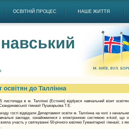
ОСВІТНІЙ ПРОЦЕС
НАШЕ ЖИТТЯ
навський
а
т освітян до Таллінна
5 листопада в м. Таллінні (Естонія) відбувся навчальний візит освіт
Скандинавської гімназії Пушкарьова Т.Е.
аходу гості відвідали Департамент освіти м. Таллінна на чолі з начал
авчальні заклади, ознайомилися з електронною системою e-kool, що об
 взяла участь у святкуванні 50-річного ювілею Гуманітарної гімназії, з я
.