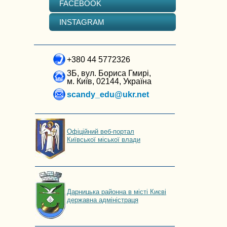
FACEBOOK
INSTAGRAM
+380 44 5772326
3Б, вул. Бориса Гмирі,
м. Київ, 02144, Україна
scandy_edu@ukr.net
Офіційний веб-портал
Київської міської влади
Дарницька районна в місті Києві
державна адміністраця