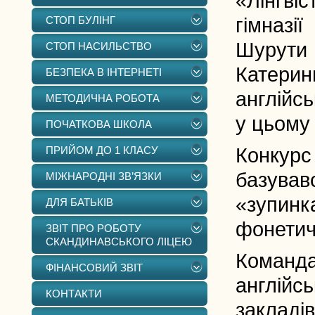
«Лінгв
СТОП БУЛІНГ
гімназі
Шурути
СТОП НАСИЛЬСТВО
Катерин
БЕЗПЕКА В ІНТЕРНЕТІ
англійсь
МЕТОДИЧНА РОБОТА
у цьому 
ПОЧАТКОВА ШКОЛА
ПРИЙОМ ДО 1 КЛАСУ
Конкурс
базува
МІЖНАРОДНІ ЗВ’ЯЗКИ
«зупинк
ДЛЯ БАТЬКІВ
фонетич
ЗВІТ ПРО РОБОТУ
СКАНДИНАВСЬКОГО ЛІЦЕЮ
Команда
ФІНАНСОВИЙ ЗВІТ
англійсь
КОНТАКТИ
закладів