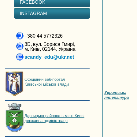
FACEBOOK
INSTAGRAM
+380 44 5772326
3Б, вул. Бориса Гмирі,
м. Київ, 02144, Україна
scandy_edu@ukr.net
Офіційний веб-портал
Київської міської влади
Українська
література
Дарницька районна в місті Києві
державна адміністраця