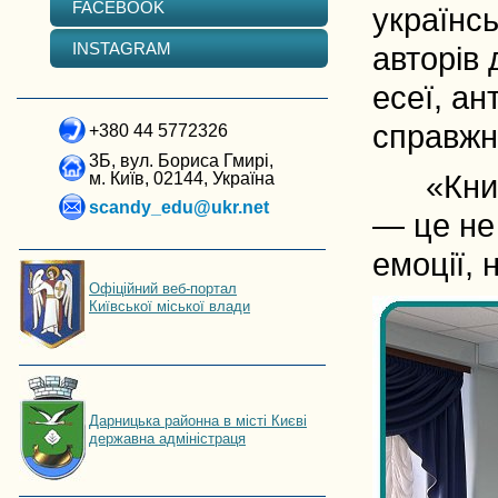
FACEBOOK
українс
INSTAGRAM
авторів 
есеї, ан
справжні
+380 44 5772326
3Б, вул. Бориса Гмирі,
м. Київ, 02144, Україна
«Книгом
scandy_edu@ukr.net
— це не 
емоції, 
Офіційний веб-портал
Київської міської влади
Дарницька районна в місті Києві
державна адміністраця