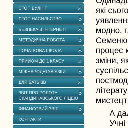
Одинадц
СТОП БУЛІНГ
які сьог
уявленн
СТОП НАСИЛЬСТВО
модно, 
БЕЗПЕКА В ІНТЕРНЕТІ
Семенюк
МЕТОДИЧНА РОБОТА
процес к
ПОЧАТКОВА ШКОЛА
зміни, я
ПРИЙОМ ДО 1 КЛАСУ
суспільс
МІЖНАРОДНІ ЗВ’ЯЗКИ
постмод
ДЛЯ БАТЬКІВ
літерат
ЗВІТ ПРО РОБОТУ
СКАНДИНАВСЬКОГО ЛІЦЕЮ
мистецт
ФІНАНСОВИЙ ЗВІТ
А далі 
КОНТАКТИ
Учні 11